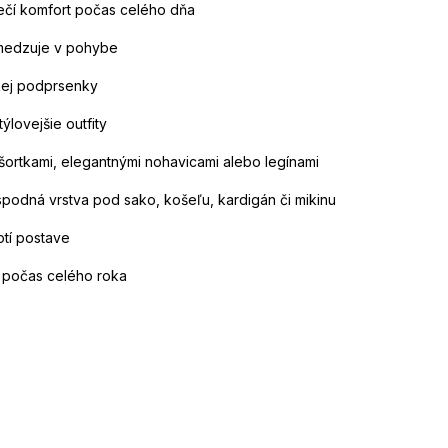
pečí komfort počas celého dňa
bmedzuje v pohybe
ckej podprsenky
lovejšie outfity
šortkami, elegantnými nohavicami alebo legínami
spodná vrstva pod sako, košeľu, kardigán či mikinu
otí postave
e počas celého roka