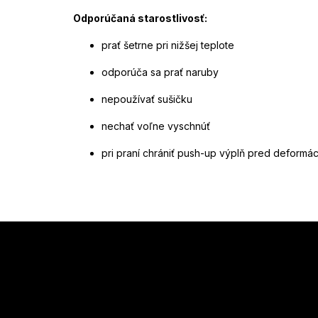
Odporúčaná starostlivosť:
prať šetrne pri nižšej teplote
odporúča sa prať naruby
nepoužívať sušičku
nechať voľne vyschnúť
pri praní chrániť push-up výplň pred deformá
Z
á
p
ä
t
Vložte svoj
i