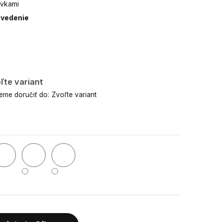
ávkami
evedenie
ľte variant
me doručiť do:
Zvoľte variant