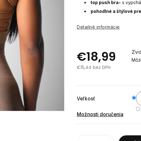
top push bra-
s vypch
pohodlné a štýlové pr
Detailné informácie
€18,99
Zvo
Môže
€15,44 bez DPH
Jednotková
cena:
Veľkosť
Možnosti doručenia