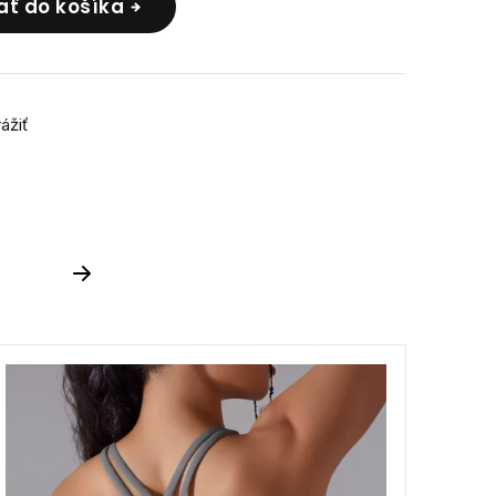
ať do košíka
rážiť
Next