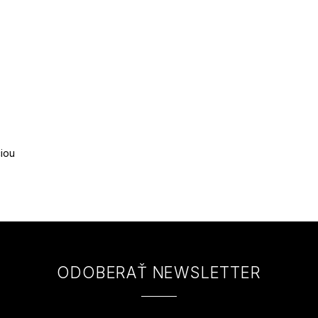
ciou
ODOBERAŤ NEWSLETTER
 e-mail a my Vám budeme zasielať informácie o nových produktoch na na