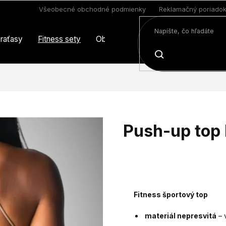
Všeobecné obchodné podmienky
Reklamačný poriado
raťasy
Fitness sety
Oblečenie
Limitovaná edícia
HĽADAŤ
Push-up top
Fitness športový top
materiál nepresvitá
– 