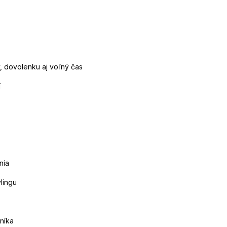
, dovolenku aj voľný čas
í
nia
lingu
níka