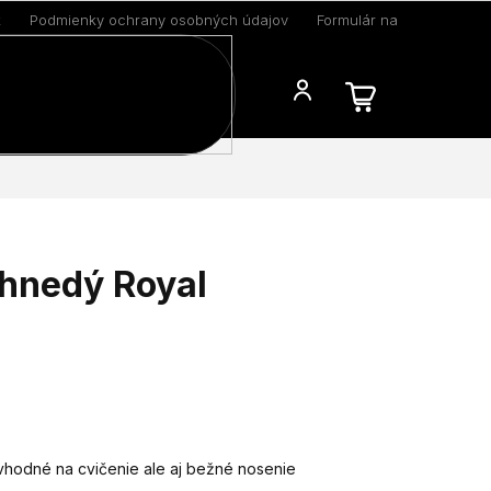
k
Podmienky ochrany osobných údajov
Formulár na odstúpenie 
Blog
 hnedý Royal
vhodné na cvičenie ale aj bežné nosenie