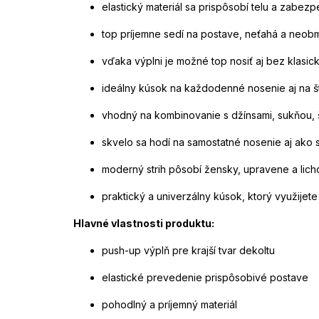
elastický materiál sa prispôsobí telu a zabez
top príjemne sedí na postave, neťahá a neo
vďaka výplni je možné top nosiť aj bez klasi
ideálny kúsok na každodenné nosenie aj na štý
vhodný na kombinovanie s džínsami, sukňou, 
skvelo sa hodí na samostatné nosenie aj ako 
moderný strih pôsobí žensky, upravene a lich
praktický a univerzálny kúsok, ktorý využijet
Hlavné vlastnosti produktu:
push-up výplň pre krajší tvar dekoltu
elastické prevedenie prispôsobivé postave
pohodlný a príjemný materiál