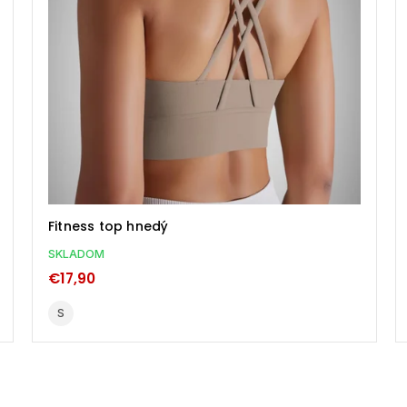
Fitness top sivý
SKLADOM
€17,90
S
M