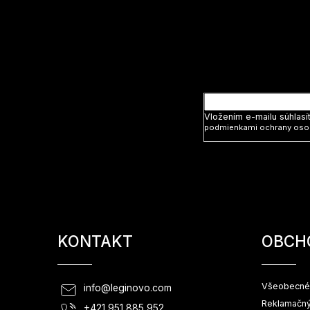
á
p
ä
t
Vložte svoj
i
e
Vložením e-mailu súhlasí
podmienkami ochrany oso
KONTAKT
OBCH
Všeobecné
info
@
leginovo.com
Reklamačný
+421 951 885 952