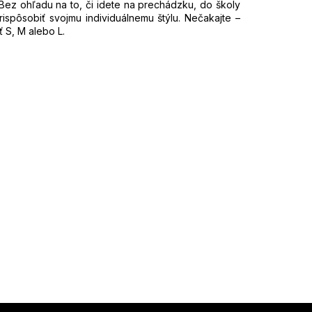
 Bez ohľadu na to, či idete na prechádzku, do školy
prispôsobiť svojmu individuálnemu štýlu. Nečakajte –
 S, M alebo L.