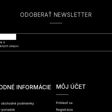
ODOBERAŤ NEWSLETTER
 e-mail a my Vám budeme zasielať informácie o nových produktoch na na
te s
bných údajov
MÔJ ÚČET
ODNÉ INFORMÁCIE
Prihlásiť sa
 obchodné podmienky
 poriadok
Registrácia