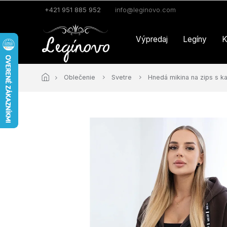
Prejsť
+421 951 885 952
info@leginovo.com
na
obsah
Výpredaj
Legíny
K
Oblečenie
Svetre
Hnedá mikina na zips s k