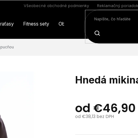
Všeobecné obchodné podmienky
Reklamačný poriado
raťasy
Fitness sety
Oblečenie
Limitovaná edícia
HĽADAŤ
apucňou
Hnedá mikina
od
€46,90
od
€38,13
bez DPH
Jednotková
cena: