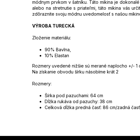
módnym prvkom v šatníku. Táto mikina je dokonalé s
alebo na stretnutie s priateľmi, táto mikina vás ur
zdôraznite svoju módnu uvedomelosť s našou mikino
VÝROBA TURECKÁ
Zloženie materiálu:
90% Bavlna,
10% Elastan
Rozmery uvedené nižšie sú merané naplocho +/- 1
Na získanie obvodu šírku násobíme krát 2
Rozmery:
Šírka pod pazuchami: 64 cm
Dĺžka rukáva od pazuchy: 38 cm
Celková dĺžka predná časť: 86 cm/zadná časť
Z