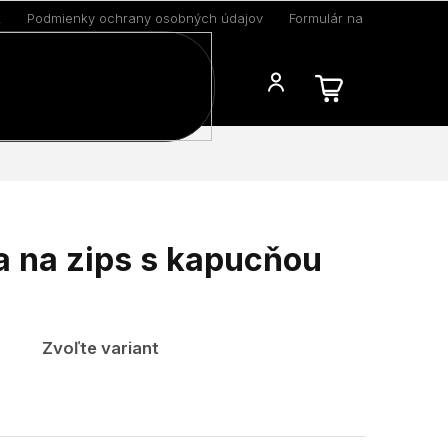
k
Podmienky ochrany osobných údajov
Formulár na odstúpenie 
Blog
 na zips s kapucňou
Zvoľte variant