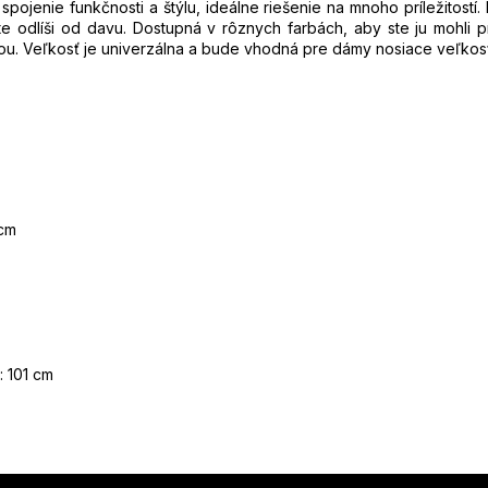
pojenie funkčnosti a štýlu, ideálne riešenie na mnoho príležitostí.
čite odlíši od davu. Dostupná v rôznych farbách, aby ste ju mohli 
u. Veľkosť je univerzálna a bude vhodná pre dámy nosiace veľkosť
 cm
: 101 cm