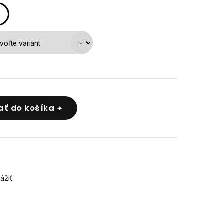
ať do košíka
rážiť