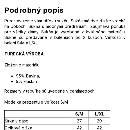
Podrobný popis
Predstavujeme vám rifľovú sukňu. Sukňa má dve ďalšie vrecká
na bokoch. Sukňa s módnymi predraniami. Zaujímavá ponuka
pre všetky dámy. Sukňa je vyrobená z kvalitného materiálu.
Sukne
sú predávané v baleniach po 2 kusoch. Veľkosti v
balení S/M a L/XL.
TURECKÁ VÝROBA
Zloženie materiálu:
95% Bavlna,
5% Elastan
Rozmery v tabuľke sú uvedené v centimetroch:
Modelka prezentuje veľkosť S/M
S/M
L/XL
Šírka v páse
27
29
Celková dĺžka
42
42