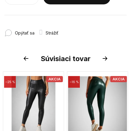
Opýtať sa
Strážiť
Súvisiaci tovar
Previous
Next
AKCIA
AKCIA
–25 %
–16 %