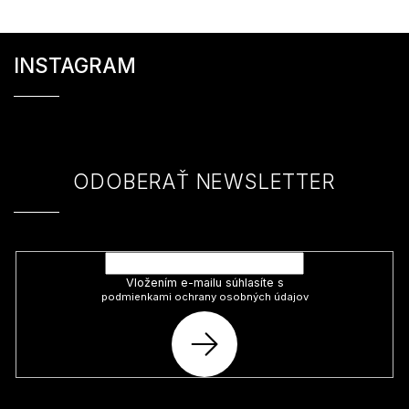
Z
á
INSTAGRAM
p
ä
t
i
e
ODOBERAŤ NEWSLETTER
Vložte svoj e-mail a my Vám budeme zasielať informácie o nových
produktoch na našom e-shope.
Vložením e-mailu súhlasíte s
podmienkami ochrany osobných údajov
PRIHLÁSIŤ
SA