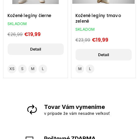
Kožené legíny čierne
Kožené legíny tmavo
zelené
SKLADOM
SKLADOM
€19,99
€26,99
€19,99
€23,99
Detail
Detail
XS
S
M
L
M
L
Tovar Vám vymeníme
v prípade že vám nesadne veľkosť
Poštovné ZDARMA