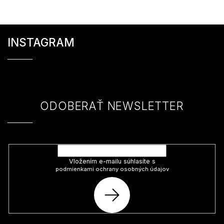
Z
á
INSTAGRAM
p
ä
t
i
e
ODOBERAŤ NEWSLETTER
Vložte svoj e-mail a my Vám budeme zasielať informácie o nových
produktoch na našom e-shope.
Vložením e-mailu súhlasíte s
podmienkami ochrany osobných údajov
PRIHLÁSIŤ
SA