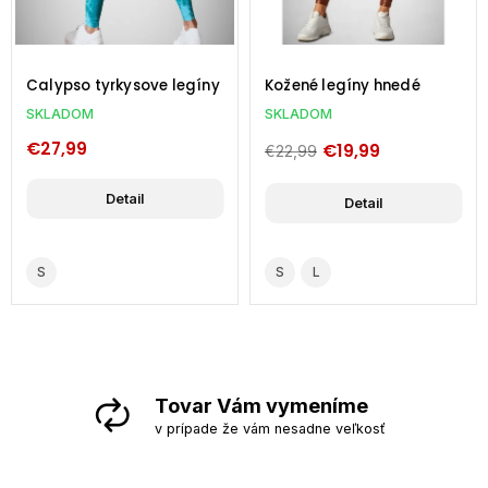
Calypso tyrkysove legíny
Kožené legíny hnedé
SKLADOM
SKLADOM
€27,99
€19,99
€22,99
Detail
Detail
S
S
L
Tovar Vám vymeníme
v prípade že vám nesadne veľkosť