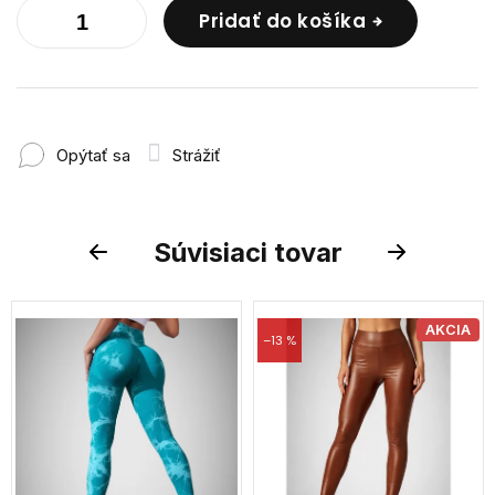
Pridať do košíka
Opýtať sa
Strážiť
Súvisiaci tovar
Previous
Next
AKCIA
–13 %