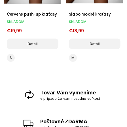
Červene push-up kraťasy
Slabo modré kraťasy
SKLADOM
SKLADOM
€19,99
€18,99
Detail
Detail
S
M
Tovar Vám vymeníme
v prípade že vám nesadne veľkosť
Poštovné ZDARMA