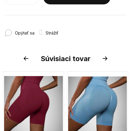
Opýtať sa
Strážiť
Súvisiaci tovar
Previous
Next