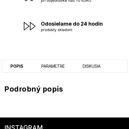
pri objednávke nad 70 EURO
Odosielame do 24 hodin
produkty skladom
POPIS
PARAMETRE
DISKUSIA
Podrobný popis
Z
á
INSTAGRAM