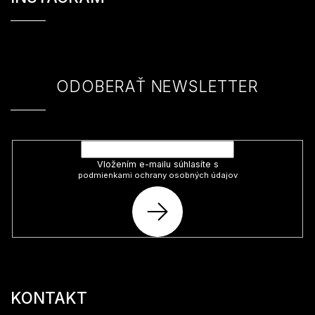
p
ä
t
i
e
ODOBERAŤ NEWSLETTER
Vložte svoj e-mail a my Vám budeme zasielať informácie o nových
produktoch na našom e-shope.
Vložením e-mailu súhlasíte s
podmienkami ochrany osobných údajov
PRIHLÁSIŤ
SA
KONTAKT