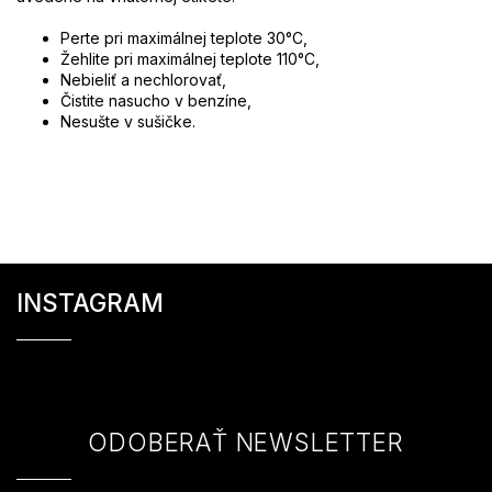
Perte pri maximálnej teplote 30°C,
Žehlite pri maximálnej teplote 110
°C,
Nebieliť a nechlorovať,
Čistite nasucho v benzíne,
Nesušte v sušičke.
Z
á
INSTAGRAM
p
ä
t
i
e
ODOBERAŤ NEWSLETTER
Vložte svoj e-mail a my Vám budeme zasielať informácie o nových