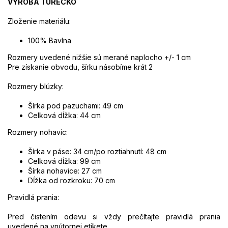
VÝROBA TURECKO
Zloženie materiálu:
100% Bavlna
Rozmery uvedené nižšie sú merané naplocho +/- 1 cm
Pre získanie obvodu, šírku násobíme krát 2
Rozmery blúzky:
Šírka pod pazuchami
: 49 cm
Celková dĺžka: 44 cm
Rozmery nohavíc:
Šírka v páse: 34 cm/po roztiahnutí: 48 cm
Celková dĺžka: 99 cm
Šírka nohavice: 27 cm
Dĺžka od rozkroku: 70 cm
Pravidlá prania:
Pred čistením odevu si vždy prečítajte pravidlá prania
uvedené na vnútornej etikete.