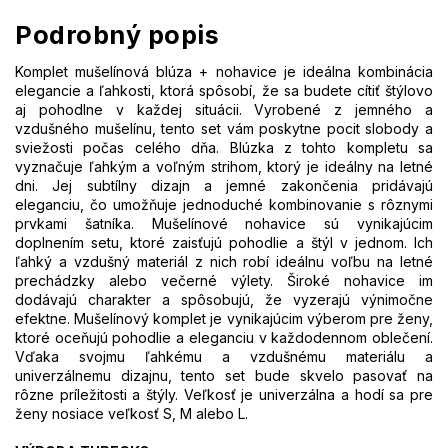
Podrobný popis
Komplet mušelínová blúza + nohavice je ideálna kombinácia
elegancie a ľahkosti, ktorá spôsobí, že sa budete cítiť štýlovo
aj pohodlne v každej situácii. Vyrobené z jemného a
vzdušného mušelínu, tento set vám poskytne pocit slobody a
sviežosti počas celého dňa. Blúzka z tohto kompletu sa
vyznačuje ľahkým a voľným strihom, ktorý je ideálny na letné
dni. Jej subtílny dizajn a jemné zakončenia pridávajú
eleganciu, čo umožňuje jednoduché kombinovanie s rôznymi
prvkami šatníka. Mušelínové nohavice sú vynikajúcim
doplnením setu, ktoré zaisťujú pohodlie a štýl v jednom. Ich
ľahký a vzdušný materiál z nich robí ideálnu voľbu na letné
prechádzky alebo večerné výlety. Široké nohavice im
dodávajú charakter a spôsobujú, že vyzerajú výnimočne
efektne. Mušelínový komplet je vynikajúcim výberom pre ženy,
ktoré oceňujú pohodlie a eleganciu v každodennom oblečení.
Vďaka svojmu ľahkému a vzdušnému materiálu a
univerzálnemu dizajnu, tento set bude skvelo pasovať na
rôzne príležitosti a štýly. Veľkosť je univerzálna a hodí sa pre
ženy nosiace veľkosť S, M alebo L.