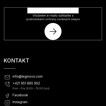
produktoch na našom e-shope.
Vložením e-mailu súhlasíte s
podmienkami ochrany osobných údajov
PRIHLÁSIŤ
SA
KONTAKT
info
@
leginovo.com
+421 951 885 952
Pon - Pia: 8:00 – 15:00 hod.
Facebook
Instagram