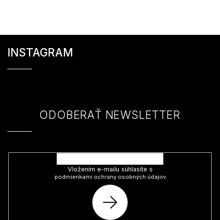
Z
á
INSTAGRAM
p
ä
t
i
e
ODOBERAŤ NEWSLETTER
Vložte svoj e-mail a my Vám budeme zasielať informácie o nových
produktoch na našom e-shope.
Vložením e-mailu súhlasíte s
podmienkami ochrany osobných údajov
PRIHLÁSIŤ
SA