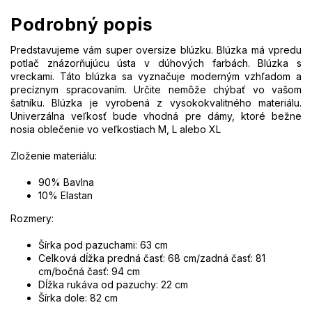
Podrobný popis
Predstavujeme vám super oversize blúzku. Blúzka má vpredu
potlač znázorňujúcu ústa v dúhových farbách. Blúzka s
vreckami. Táto blúzka sa vyznačuje moderným vzhľadom a
precíznym spracovaním. Určite nemôže chýbať vo vašom
šatníku. Blúzka je vyrobená z vysokokvalitného materiálu.
Univerzálna veľkosť bude vhodná pre dámy, ktoré bežne
nosia oblečenie vo veľkostiach M, L alebo XL
Zloženie materiálu:
90% Bavlna
10% Elastan
Rozmery:
Šírka pod pazuchami: 63 cm
Celková dĺžka predná časť: 68 cm/zadná časť: 81
cm/bočná časť: 94 cm
Dĺžka rukáva od pazuchy: 22 cm
Šírka dole: 82 cm