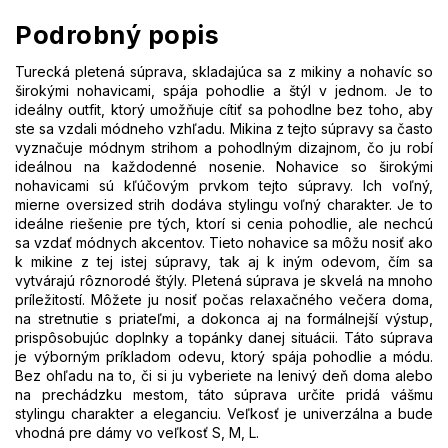
Podrobný popis
Turecká pletená súprava, skladajúca sa z mikiny a nohavíc so
širokými nohavicami, spája pohodlie a štýl v jednom. Je to
ideálny outfit, ktorý umožňuje cítiť sa pohodlne bez toho, aby
ste sa vzdali módneho vzhľadu. Mikina z tejto súpravy sa často
vyznačuje módnym strihom a pohodlným dizajnom, čo ju robí
ideálnou na každodenné nosenie. Nohavice so širokými
nohavicami sú kľúčovým prvkom tejto súpravy. Ich voľný,
mierne oversized strih dodáva stylingu voľný charakter. Je to
ideálne riešenie pre tých, ktorí si cenia pohodlie, ale nechcú
sa vzdať módnych akcentov. Tieto nohavice sa môžu nosiť ako
k mikine z tej istej súpravy, tak aj k iným odevom, čím sa
vytvárajú rôznorodé štýly. Pletená súprava je skvelá na mnoho
príležitostí. Môžete ju nosiť počas relaxačného večera doma,
na stretnutie s priateľmi, a dokonca aj na formálnejší výstup,
prispôsobujúc doplnky a topánky danej situácii. Táto súprava
je výborným príkladom odevu, ktorý spája pohodlie a módu.
Bez ohľadu na to, či si ju vyberiete na lenivý deň doma alebo
na prechádzku mestom, táto súprava určite pridá vášmu
stylingu charakter a eleganciu. Veľkosť je univerzálna a bude
vhodná pre dámy vo veľkosť
S, M, L.