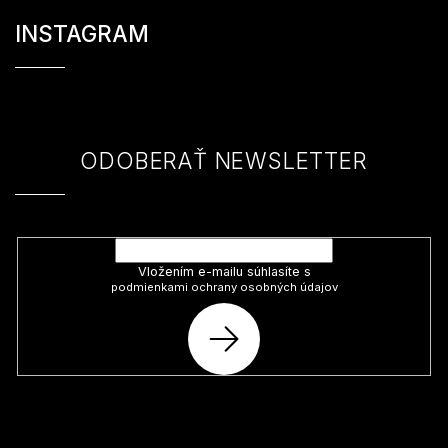
Z
á
INSTAGRAM
p
ä
t
i
e
ODOBERAŤ NEWSLETTER
Vložte svoj e-mail a my Vám budeme zasielať informácie o nových
produktoch na našom e-shope.
Vložením e-mailu súhlasíte s
podmienkami ochrany osobných údajov
PRIHLÁSIŤ
SA