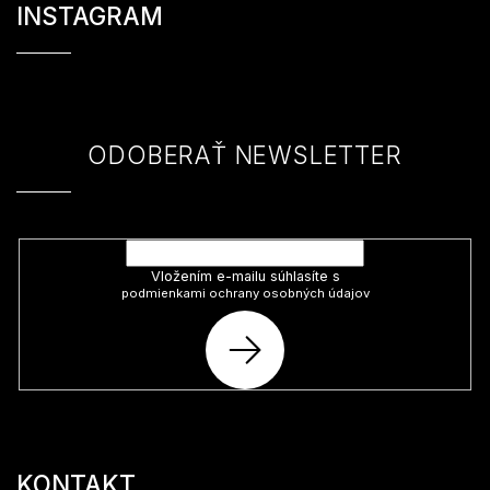
á
INSTAGRAM
p
ä
t
i
e
ODOBERAŤ NEWSLETTER
Vložte svoj e-mail a my Vám budeme zasielať informácie o nových
produktoch na našom e-shope.
Vložením e-mailu súhlasíte s
podmienkami ochrany osobných údajov
PRIHLÁSIŤ
SA
KONTAKT