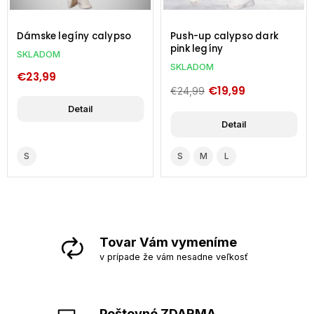
Dámske legíny calypso
Push-up calypso dark
pink legíny
SKLADOM
SKLADOM
€23,99
€19,99
€24,99
Detail
Detail
S
S
M
L
Tovar Vám vymeníme
v prípade že vám nesadne veľkosť
Poštovné ZDARMA