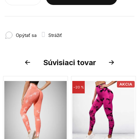
Opýtať sa
Strážiť
Súvisiaci tovar
Previous
Next
AKCIA
–20 %