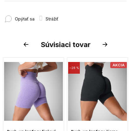
Opýtať sa
Strážiť
Súvisiaci tovar
Previous
Next
AKCIA
–28 %