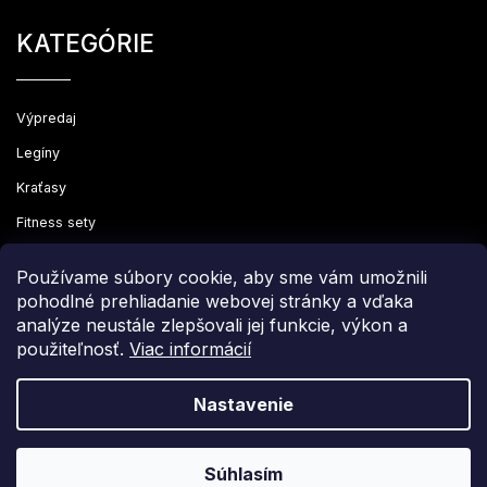
KATEGÓRIE
Výpredaj
Legíny
Kraťasy
Fitness sety
Oblečenie
Používame súbory cookie, aby sme vám umožnili
pohodlné prehliadanie webovej stránky a vďaka
analýze neustále zlepšovali jej funkcie, výkon a
použiteľnosť.
Viac informácií
Copyright 2026
Leginovo
. Všetky práva vyhradené.
Upraviť nastavenie cookies
Nastavenie
Grafický návrh vytvořil a nakódoval
Shoptak.cz
Súhlasím
Vytvoril Shoptet