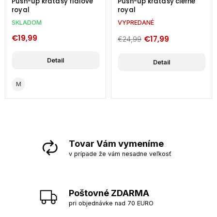
Push-up kraťasy fialové
Push-up kraťasy čierne
royal
royal
SKLADOM
VYPREDANÉ
€19,99
€17,99
€24,99
Detail
Detail
M
Tovar Vám vymeníme
v prípade že vám nesadne veľkosť
Poštovné ZDARMA
pri objednávke nad 70 EURO