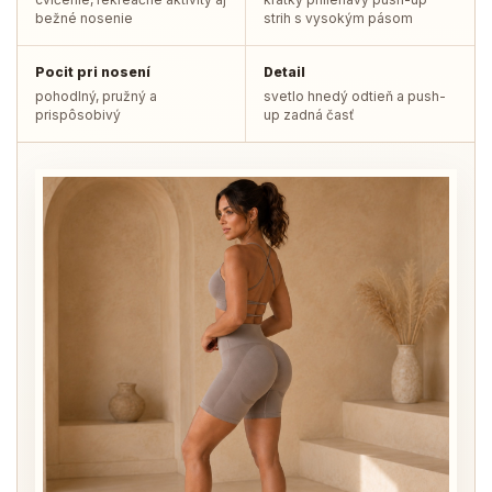
bežné nosenie
strih s vysokým pásom
Pocit pri nosení
Detail
pohodlný, pružný a
svetlo hnedý odtieň a push-
prispôsobivý
up zadná časť