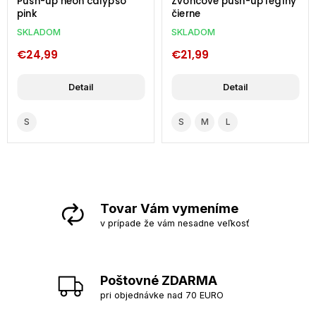
calypso
Zvoncové push-up legíny
Push-up kraťasy
čierne
sivé
SKLADOM
VYPREDANÉ
€21,99
€17,99
il
Detail
Detail
S
M
L
Tovar Vám vymeníme
v prípade že vám nesadne veľkosť
Poštovné ZDARMA
pri objednávke nad 70 EURO