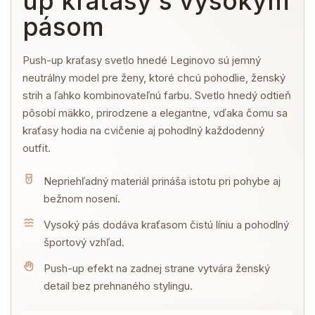
up kraťasy s vysokým
pásom
Push-up kraťasy svetlo hnedé Leginovo sú jemný
neutrálny model pre ženy, ktoré chcú pohodlie, ženský
strih a ľahko kombinovateľnú farbu. Svetlo hnedý odtieň
pôsobí mäkko, prirodzene a elegantne, vďaka čomu sa
kraťasy hodia na cvičenie aj pohodlný každodenný
outfit.
Nepriehľadný materiál prináša istotu pri pohybe aj
bežnom nosení.
Vysoký pás dodáva kraťasom čistú líniu a pohodlný
športový vzhľad.
Push-up efekt na zadnej strane vytvára ženský
detail bez prehnaného stylingu.