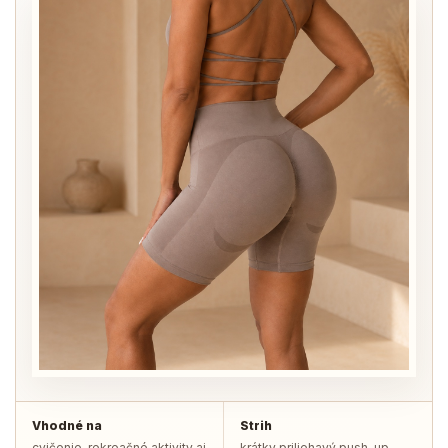
Vhodné na
Strih
cvičenie, rekreačné aktivity aj
krátky priliehavý push-up