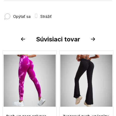
Opýtať sa
Strážiť
Súvisiaci tovar
Previous
Next