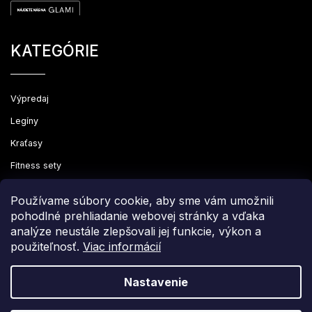
KATEGÓRIE
Výpredaj
Legíny
Kraťasy
Fitness sety
Oblečenie
Používame súbory cookie, aby sme vám umožnili
pohodlné prehliadanie webovej stránky a vďaka
analýze neustále zlepšovali jej funkcie, výkon a
použiteľnosť.
Viac informácií
Copyright 2026
Leginovo
. Všetky práva vyhradené.
Upraviť nastavenie cookies
Nastavenie
Grafický návrh vytvořil a nakódoval
Shoptak.cz