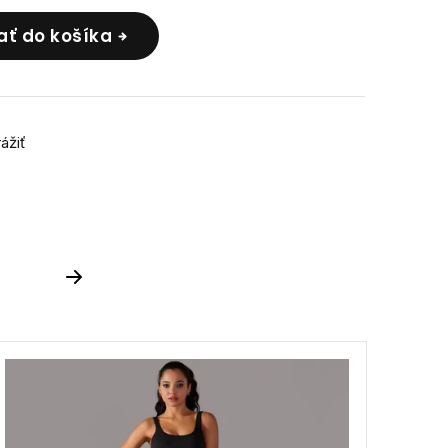
ať do košíka
rážiť
Next