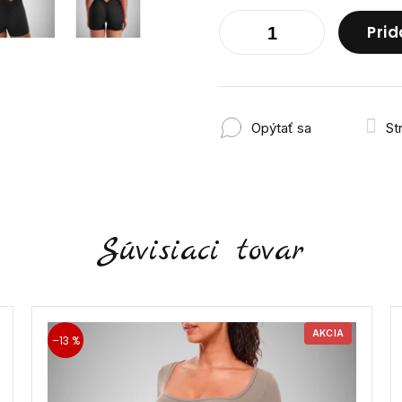
Prid
Opýtať sa
St
Súvisiaci tovar
AKCIA
–13 %