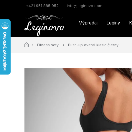
Prejsť
+421 951 885 952
info@leginovo.com
na
obsah
Výpredaj
Legíny
K
Fitness sety
Push-up overal klasic čierny