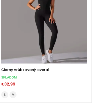
Čierny vrúbkovaný overal
Hnedý
SKLADOM
SKLA
€32,99
€32,
S
M
S