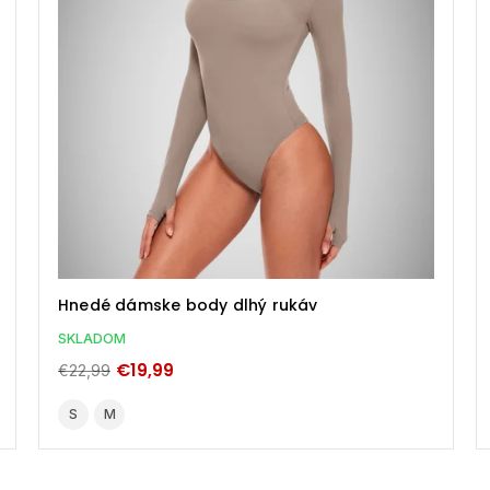
Hnedé dámske body dlhý rukáv
SKLADOM
€19,99
€22,99
S
M