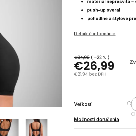
materiál nepresvitá
– 
push-up overal
pohodlné a štýlové pr
Detailné informácie
€34,99
( –22 % )
€26,99
Zv
€21,94 bez DPH
Jednotková
cena:
Veľkosť
Možnosti doručenia