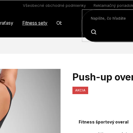
Všeobecné obchodné podmienky
Reklamačný poriado
raťasy
Fitness sety
Oblečenie
Limitovaná edícia
HĽADAŤ
Push-up over
AKCIA
Fitness športový overal