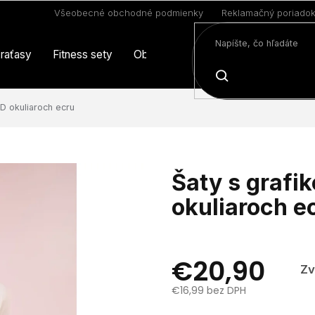
Všeobecné obchodné podmienky
Reklamačný poriado
raťasy
Fitness sety
Oblečenie
Limitovaná edícia
HĽADAŤ
3D okuliaroch ecru
Šaty s grafi
okuliaroch e
€20,90
Zv
€16,99 bez DPH
Jednotková