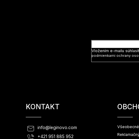
á
p
ä
t
Vložte svoj
i
e
Vložením e-mailu súhlasí
podmienkami ochrany oso
KONTAKT
OBCH
Všeobecné
info
@
leginovo.com
Reklamačný
+421 951 885 952