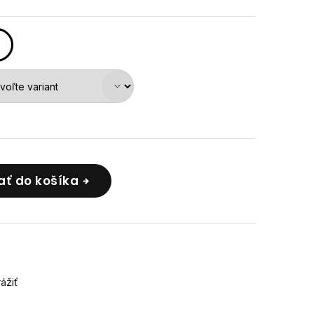
ať do košíka
rážiť