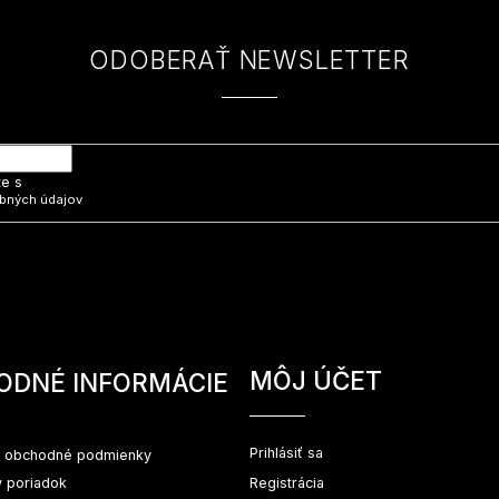
ODOBERAŤ NEWSLETTER
 e-mail a my Vám budeme zasielať informácie o nových produktoch na na
te s
bných údajov
MÔJ ÚČET
ODNÉ INFORMÁCIE
Prihlásiť sa
 obchodné podmienky
 poriadok
Registrácia