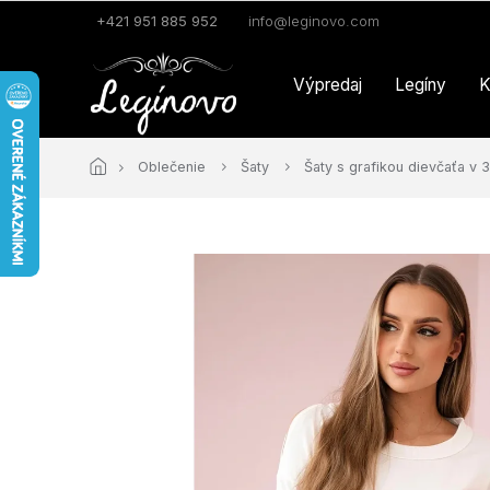
Prejsť
+421 951 885 952
info@leginovo.com
na
obsah
Výpredaj
Legíny
K
Oblečenie
Šaty
Šaty s grafikou dievčaťa v 