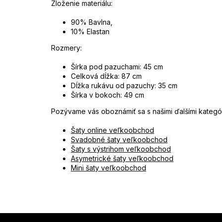
Zloženie materiálu:
90% Bavlna,
10% Elastan
Rozmery:
Šírka pod pazuchami: 45 cm
Celková dĺžka: 87 cm
Dĺžka rukávu od pazuchy: 35 cm
Šírka v bokoch: 49 cm
Pozývame vás oboznámiť sa s našimi ďalšími kategó
Šaty online veľkoobchod
Svadobné šaty veľkoobchod
Šaty s výstrihom veľkoobchod
Asymetrické šaty veľkoobchod
Mini šaty veľkoobchod
Z