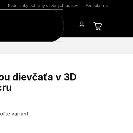
k
Podmienky ochrany osobných údajov
Formulár na odstúpenie 
Blog
kou dievčaťa v 3D
cru
oľte variant