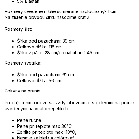
5% Elastán
Rozmery uvedené nižšie sú merané naplocho +/- 1 cm
Na zistenie obvodu šírku násobíme krát 2
Rozmery šiat:
Šírka pod pazuchami: 39 cm
Celková dĺžka: 118 cm
Šírka v páse: 28 cm/po natiahnutí: 45 cm
Rozmery svetríka:
Šírka pod pazuchami: 61 cm
Celková dĺžka: 56 cm
Pokyny na pranie:
Pred čistením odevu sa vždy oboznámte s pokynmi na pranie
uvedenými na vnútornej etikete.
Perte ručne
Perte pri teplote max 30°C,
Žehlite pri teplote max 110
°C,
Nesmie sa bieliť a chlórovať,