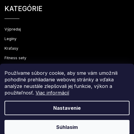
KATEGÓRIE
Výpredaj
Legíny
Kraťasy
Fitness sety
Oblečenie
Používame súbory cookie, aby sme vám umožnili
pohodlné prehliadanie webovej stránky a vďaka
analýze neustále zlepšovali jej funkcie, výkon a
použiteľnosť.
Viac informácií
Copyright 2026
Leginovo
. Všetky práva vyhradené.
Upraviť nastavenie cookies
Nastavenie
Grafický návrh vytvořil a nakódoval
Shoptak.cz
Súhlasím
Vytvoril Shoptet