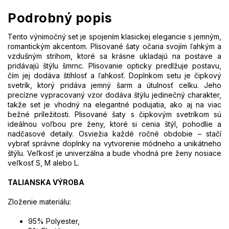
Podrobný popis
Tento výnimočný set je spojením klasickej elegancie s jemným,
romantickým akcentom. Plisované šaty očaria svojím ľahkým a
vzdušným strihom, ktoré sa krásne ukladajú na postave a
pridávajú štýlu šmrnc. Plisovanie opticky predlžuje postavu,
čím jej dodáva štíhlosť a ľahkosť. Doplnkom setu je čipkový
svetrík, ktorý pridáva jemný šarm a útulnosť celku. Jeho
precízne vypracovaný vzor dodáva štýlu jedinečný charakter,
takže set je vhodný na elegantné podujatia, ako aj na viac
bežné príležitosti. Plisované šaty s čipkovým svetríkom sú
ideálnou voľbou pre ženy, ktoré si cenia štýl, pohodlie a
nadčasové detaily. Osviežia každé ročné obdobie – stačí
vybrať správne doplnky na vytvorenie módneho a unikátneho
štýlu. Veľkosť je univerzálna a bude vhodná pre ženy nosiace
veľkosť S, M alebo L.
TALIANSKA VÝROBA
Zloženie materiálu:
95% Polyester,