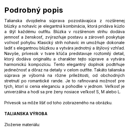
Podrobný popis
Talianska dvojdielna súprava pozostávajúca z rozšírenej
blúzky a nohavíc je elegantná kombinácia, ktorá pridáva kúzlo
a štýl každému outfitu. Blúzka v rozšírenom strihu dodáva
jemnosť a ženskosť, zvýrazňuje postavu a zároveň poskytuje
voľnosť pohybu. Klasický strih nohavíc im umožňuje dokonale
ladiť s elegantnou blúzkou a vytvára jednotný a štýlový vzhľad.
Navyše, prívesok v tvare kľúča predstavuje roztomilý detail,
ktorý dodáva originalitu a charakter tejto súprave a vytvára
harmonickú kompozíciu. Tento elegantný doplnok podtrhuje
jedinečnosť a dôraz na detaily v celom outfite. Takáto talianska
súprava je výborná na rôzne príležitosti, od obchodných
stretnutí po romantické rande. Je to rafinovaná možnosť pre
tých, ktorí si cenia eleganciu a pohodlie v jednom. Veľkosť je
univerzálna a hodí sa pre ženy nosiace veľkosť S, M alebo L.
Prívesok sa môže líšiť od toho zobrazeného na obrázku.
TALIANSKA VÝROBA
Zloženie materiálu: