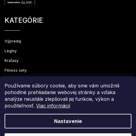
KATEGÓRIE
Výpredaj
Legíny
Kraťasy
Fitness sety
Oblečenie
Používame súbory cookie, aby sme vám umožnili
pohodlné prehliadanie webovej stránky a vďaka
analýze neustále zlepšovali jej funkcie, výkon a
použiteľnosť.
Viac informácií
Copyright 2026
Leginovo
. Všetky práva vyhradené.
Upraviť nastavenie cookies
Nastavenie
Grafický návrh vytvořil a nakódoval
Shoptak.cz