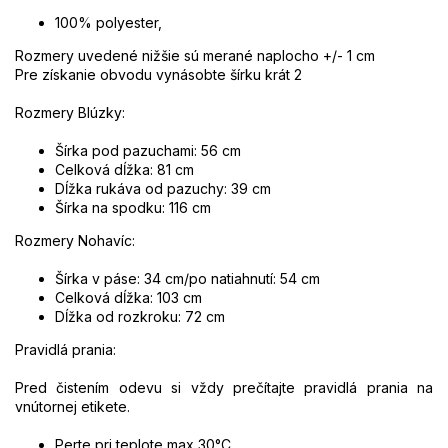
100% polyester,
Rozmery uvedené nižšie sú merané naplocho +/- 1 cm
Pre získanie obvodu vynásobte šírku krát 2
Rozmery Blúzky:
Šírka pod pazuchami
: 56 cm
Celková dĺžka: 81 cm
Dĺžka rukáva od pazuchy: 39 cm
Šírka na spodku: 116 cm
Rozmery Nohavíc:
Šírka v páse: 34 cm/po natiahnutí: 54 cm
Celková dĺžka: 103 cm
Dĺžka od rozkroku: 72 cm
Pravidlá prania:
Pred čistením odevu si vždy prečítajte pravidlá prania na
vnútornej etikete.
Perte pri teplote max 30°C,