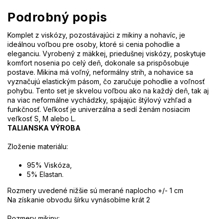
Podrobný popis
Komplet z viskózy, pozostávajúci z mikiny a nohavíc, je
ideálnou voľbou pre osoby, ktoré si cenia pohodlie a
eleganciu. Vyrobený z mäkkej, priedušnej viskózy, poskytuje
komfort nosenia po celý deň, dokonale sa prispôsobuje
postave. Mikina má voľný, neformálny strih, a nohavice sa
vyznačujú elastickým pásom, čo zaručuje pohodlie a voľnosť
pohybu. Tento set je skvelou voľbou ako na každý deň, tak aj
na viac neformálne vychádzky, spájajúc štýlový vzhľad a
funkčnosť. Veľkosť je univerzálna a sedí ženám nosiacim
veľkosť S, M alebo L.
TALIANSKA VÝROBA
Zloženie materiálu:
95% Viskóza,
5% Elastan.
Rozmery uvedené nižšie sú merané naplocho +/- 1 cm
Na získanie obvodu šírku vynásobíme krát 2
Rozmery mikiny: