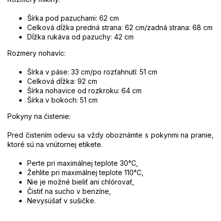
Šírka pod pazuchami
: 62 cm
Celková dĺžka predná strana: 62 cm/zadná strana: 68 cm
Dĺžka rukáva od pazuchy: 42 cm
Rozmery nohavíc:
Šírka v páse: 33 cm/po rozťahnutí: 51 cm
Celková dĺžka: 92 cm
Šírka nohavice od rozkroku: 64 cm
Šírka v bokoch: 51 cm
Pokyny na čistenie:
Pred čistením odevu sa vždy oboznámte s pokynmi na pranie,
ktoré sú na vnútornej etikete.
Perte pri maximálnej teplote 30°C,
Žehlite pri maximálnej teplote 110
°C,
Nie je možné bieliť ani chlórovať,
Čistiť na sucho v benzíne,
Nevysúšať v sušičke.