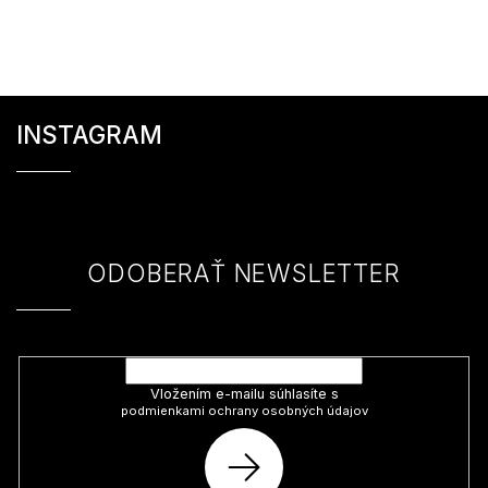
Z
á
INSTAGRAM
p
ä
t
i
e
ODOBERAŤ NEWSLETTER
Vložte svoj e-mail a my Vám budeme zasielať informácie o nových
produktoch na našom e-shope.
Vložením e-mailu súhlasíte s
podmienkami ochrany osobných údajov
PRIHLÁSIŤ
SA