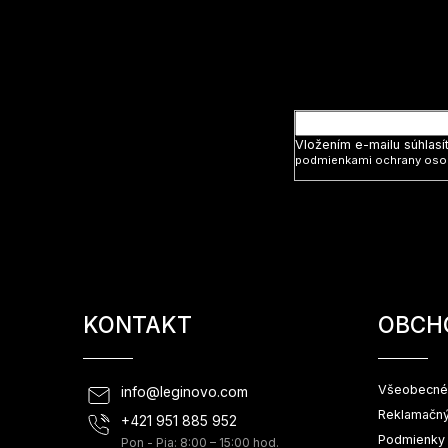
p
ä
t
Vložte svoj
i
e
Vložením e-mailu súhlasí
podmienkami ochrany oso
KONTAKT
OBCH
Všeobecné
info
@
leginovo.com
Reklamačný
+421 951 885 952
Podmienky 
Pon - Pia: 8:00 – 15:00 hod.