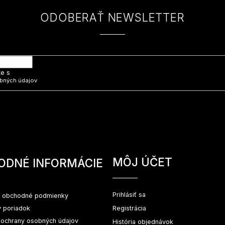
ODOBERAŤ NEWSLETTER
 e-mail a my Vám budeme zasielať informácie o nových produktoch na na
te s
bných údajov
MÔJ ÚČET
ODNÉ INFORMÁCIE
Prihlásiť sa
 obchodné podmienky
 poriadok
Registrácia
ochrany osobných údajov
História objednávok