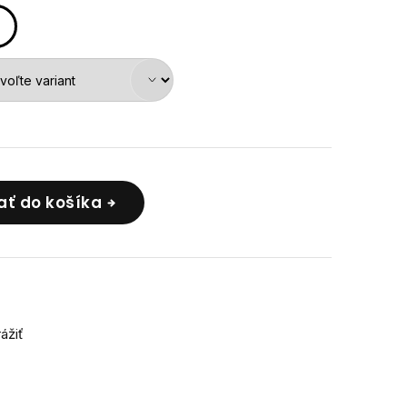
ať do košíka
rážiť