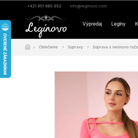
Prejsť
+421 951 885 952
info@leginovo.com
na
obsah
Výpredaj
Legíny
K
Oblečenie
Súpravy
Súprava s neónovo ruž