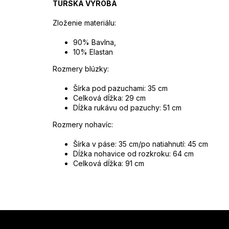
TURSKÁ VÝROBA
Zloženie materiálu:
90% Bavlna,
10% Elastan
Rozmery blúzky:
Šírka pod pazuchami: 35 cm
Celková dĺžka: 29 cm
Dĺžka rukávu od pazuchy: 51 cm
Rozmery nohavíc:
Šírka v páse: 35 cm/po natiahnutí: 45 cm
Dĺžka nohavice od rozkroku: 64 cm
Celková dĺžka: 91 cm
Z
á