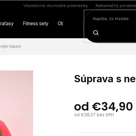
Všeobecné obchodné podmienky
Reklamačný poriado
raťasy
Fitness sety
Oblečenie
Limitovaná edícia
HĽADAŤ
ovým topom
Súprava s n
od
€34,90
od
€28,37
bez DPH
Jednotková
cena: