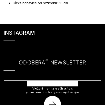
Dĺžka nohavice od rozkroku: 58 cm
Z
á
INSTAGRAM
p
ä
t
i
e
ODOBERAŤ NEWSLETTER
Vložte svoj e-mail a my Vám budeme zasielať informácie o nových
produktoch na našom e-shope.
Vložením e-mailu súhlasíte s
podmienkami ochrany osobných údajov
PRIHLÁSIŤ