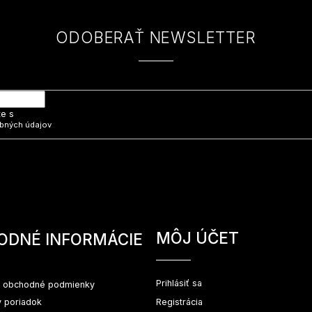
ODOBERAŤ NEWSLETTER
 e-mail a my Vám budeme zasielať informácie o nových produktoch na na
te s
bných údajov
MÔJ ÚČET
ODNÉ INFORMÁCIE
Prihlásiť sa
 obchodné podmienky
 poriadok
Registrácia