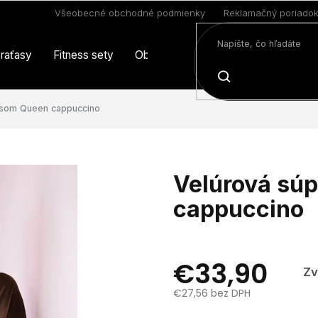
Všeobecné obchodné podmienky
Reklamačný poriado
raťasy
Fitness sety
Oblečenie
Limitovaná edícia
HĽADAŤ
pisom Queen cappuccino
Velúrová sú
cappuccino
€33,90
Zv
€27,56 bez DPH
Jednotková