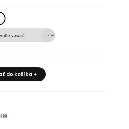
ať do košíka
rážiť