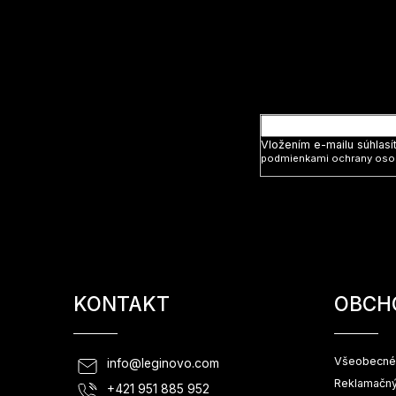
á
p
ä
t
Vložte svoj
i
e
Vložením e-mailu súhlasí
podmienkami ochrany oso
KONTAKT
OBCH
Všeobecné
info
@
leginovo.com
Reklamačný
+421 951 885 952