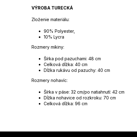
VÝROBA TURECKÁ
Zloženie materiálu:
90% Polyester,
10% Lycra
Rozmery mikiny:
Šírka pod pazuchami: 48 cm
Celková dĺžka: 40 cm
Dĺžka rukávu od pazuchy: 40 cm
Rozmery nohavíc:
Šírka v páse: 32 cm/po natiahnutí: 42 cm
Dĺžka nohavice od rozkroku: 70 cm
Celková dĺžka: 96 cm
Z