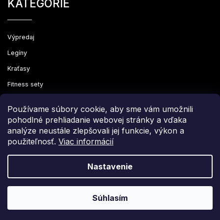
KATEGÓRIE
Výpredaj
Legíny
Kraťasy
Fitness sety
Oblečenie
Používame súbory cookie, aby sme vám umožnili
pohodlné prehliadanie webovej stránky a vďaka
analýze neustále zlepšovali jej funkcie, výkon a
použiteľnosť.
Viac informácií
Copyright 2026
Leginovo
. Všetky práva vyhradené.
Upraviť nastavenie cookies
Nastavenie
Grafický návrh vytvořil a nakódoval
Shoptak.cz
Súhlasím
Vytvoril Shoptet