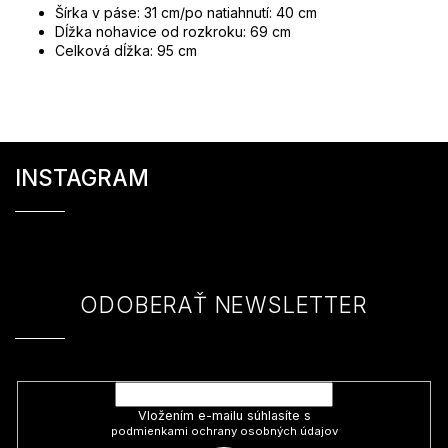
Šírka v páse: 31 cm/po natiahnutí: 40 cm
Dĺžka nohavice od rozkroku: 69 cm
Celková dĺžka: 95 cm
Z
á
INSTAGRAM
p
ä
t
i
e
ODOBERAŤ NEWSLETTER
Vložte svoj e-mail a my Vám budeme zasielať informácie o nových
produktoch na našom e-shope.
Vložením e-mailu súhlasíte s
podmienkami ochrany osobných údajov