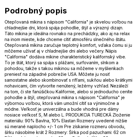
Podrobný popis
Otepľovaná mikina s nápisom "California" je skvelou voľbou na
chladnejšie dni, ktorá spája pohodlie, štýl a výrazný dizajn.
Táto mikina je ideálna rovnako na prechádzky, ako aj na relax
na inom mieste, kde chceme cítiť atmosféru slnečného štátu.
Otepľovaná mikina zaručuje teplotný komfort, vďaka čomu si ju
môžeme užívať aj v chladnejšie dni alebo večery. Nápis
"California" dodáva mikine charakteristický kalifornský vibe.
To je štát, ktorý sa spája s plážami, surfovaním, slnkom a
pohodou, takže s takou mikinou sa môžeme v myšlienkach
preniesť na západné pobrežie USA. Môžete ju nosiť
samostatne alebo skombinovať s rifľami, sukňou alebo krátkymi
nohavicami, čím vytvoríte nenútený, ležérny vzhľad. Nezáleží
na tom, či ste fanúšičkou Kalifornie, alebo si jednoducho ceníte
pohodlie a štýl, otepľovaná mikina s nápisom "California" je
výbornou voľbou, ktorá vám umožní cítiť sa výnimočne a
módne. Veľkosť je univerzálna a bude vhodná pre dámy
nosiace veľkosť S, M alebo L. PRODUKCIA TURECKÁ Zloženie
materiálu: 90% Bavlna, 10% Elastan Rozmery uvedené nižšie
sú merané naplocho +/- 1 cm Pre získanie rozmeru obvodu,
šírku násobíme krát 2 Rozmery: Šírka pod pazuchami: 62 cm