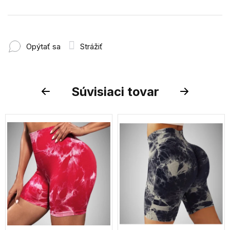
Opýtať sa
Strážiť
Súvisiaci tovar
Previous
Next