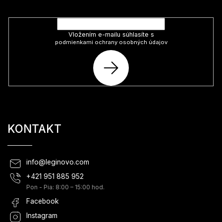
Vložte svoj e-mail a my Vám budeme zasielať informácie o nových
produktoch na našom e-shope.
Vložením e-mailu súhlasíte s
podmienkami ochrany osobných údajov
PRIHLÁSIŤ
SA
KONTAKT
info
@
leginovo.com
+421 951 885 952
Pon - Pia: 8:00 – 15:00 hod.
Facebook
Instagram