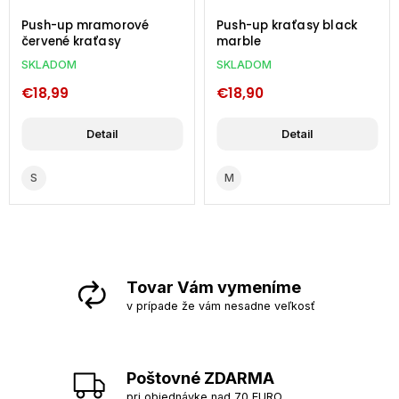
Push-up kraťasy black
3/4-mramor-push-up-
marble
kratasy
SKLADOM
SKLADOM
€18,90
€19,99
Detail
Detail
M
S
M
Tovar Vám vymeníme
v prípade že vám nesadne veľkosť
Poštovné ZDARMA
pri objednávke nad 70 EURO