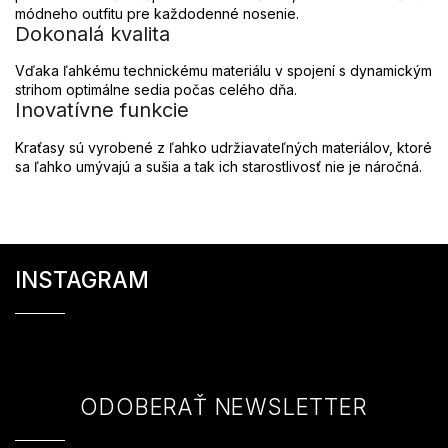
módneho outfitu pre každodenné nosenie.
Dokonalá kvalita
Vďaka ľahkému technickému materiálu v spojení s dynamickým
strihom optimálne sedia počas celého dňa.
Inovatívne funkcie
Kraťasy sú vyrobené z ľahko udržiavateľných materiálov, ktoré
sa ľahko umývajú a sušia a tak ich starostlivosť nie je náročná.
Z
á
INSTAGRAM
p
ä
t
i
e
ODOBERAŤ NEWSLETTER