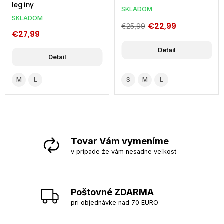
legíny
SKLADOM
SKLADOM
€22,99
€25,99
€27,99
Detail
Detail
M
L
S
M
L
Tovar Vám vymeníme
v prípade že vám nesadne veľkosť
Poštovné ZDARMA
pri objednávke nad 70 EURO