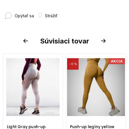
Opýtať sa
Strážiť
Súvisiaci tovar
Previous
Next
AKCIA
–11 %
Light Gray push-up
Push-up legíny yellow