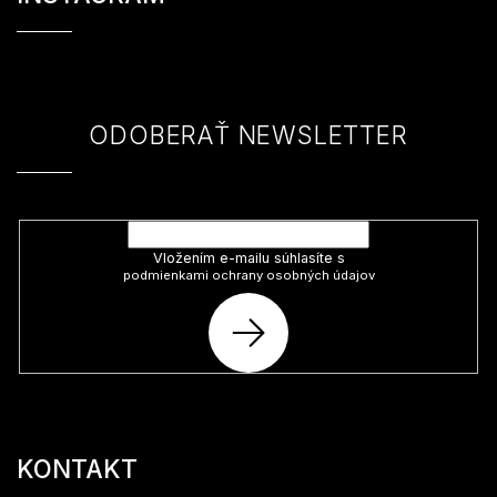
p
ä
t
i
e
ODOBERAŤ NEWSLETTER
Vložte svoj e-mail a my Vám budeme zasielať informácie o nových
produktoch na našom e-shope.
Vložením e-mailu súhlasíte s
podmienkami ochrany osobných údajov
PRIHLÁSIŤ
SA
KONTAKT